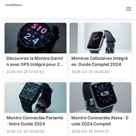
Découvrez la Montre Garmi
Montres Cellulaires Intégré
n avec GPS Intégré pour 20
es: Guide Complet 2024
24
2026-03-25 10:53:53
2026-03-25 10:45:40
Montre Connectée Parlante
Montre Connectée Alexa : G
: Votre Guide 2024
uide 2024 Complet
2026-03-25 10:09:38
2026-03-25 09:24:22